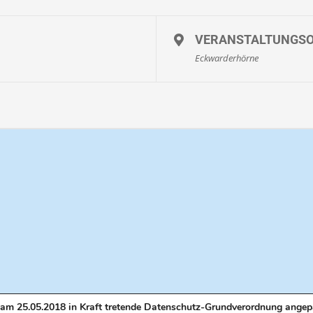
VERANSTALTUNGS
Eckwarderhörne
Hier
anmelden
oder SMS / WhatsApp / Anruf an 0171-3151155
am 25.05.2018 in Kraft tretende Datenschutz-Grundverordnung angep