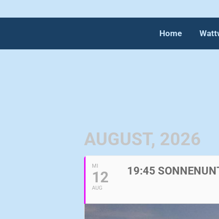
Home
Watt
AUGUST, 2026
MI
19:45 SONNENU
12
AUG