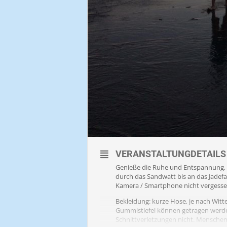
VERANSTALTUNGDETAILS
Genieße die Ruhe und Entspannung, 
durch das Sandwatt bis an das Jadef
Kamera / Smartphone nicht vergesse
Bekleidung: kurze Hose, je nach Wi
Gummistiefel können getragen werden
Schnittverletzungen nicht. Menschen 