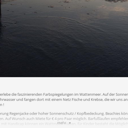
erlebe die faszinierenden Farbspiegelungen im Wattenmeer. Auf der Sonn
ahrwasser und fangen dort mit einem Netz Fische und Krebse, die wir uns an
n !
tterung Regenjacke oder hoher Sonnenschutz / Kopfbedeckung. Beachies k
. Auf Wunsch auch Miete für € 4 pro Paar möglich. Barfußlaufen empfehle
mehr
mit Handicap können ein Wattmobil mieten, für Kinder besteht die Möglichke