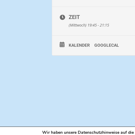
Bitte vorab reservieren !
ZEIT
Dauer: ca. 90 Minuten
Strecke: ca. 1,8 Kilometer
(Mittwoch) 19:45 - 21:15
Preis: pro Person 10 Euro
KALENDER
GOOGLECAL
Wir haben unsere Datenschutzhinweise auf die 