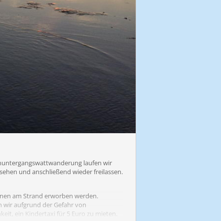
enuntergangswattwanderung laufen wir
sehen und anschließend wieder freilassen.
önnen am Strand erworben werden.
n wir aufgrund der Gefahr von
it, ein Kindertaxi für 5 Euro zu mieten.