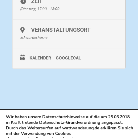
ZEIT
(Dienstag) 17:00 - 18:00
Bekleidung:
Im Winter lange Hose, im Sommer
idealerweise mit kurzer Hose und Beachies®.
Beachies® (Wattsocken)
können am Treffpunkt
VERANSTALTUNGSORT
erworben werden. Im Winter lange Hose mit
Eckwarderhörne
Gummistiefeln. Gummistiefel können vor Ort
gemietet werden. Je nach Witterung Regenjacke oder
KALENDER
GOOGLECAL
hoher Sonnenschutz / Kopfbedeckung.
Dauer:
ca. 60 Minuten
Strecke:
ca. 1 Kilometer
Preis:
Pro Person ab 3 Jahren 8 Euro, Kinder unter
drei Jahren frei
Hinweis
: Kinder unter 14 Jahren dürfen nur in
Wir haben unsere Datenschutzhinweise auf die am 25.05.2018
in Kraft tretende Datenschutz-Grundverordnung angepasst.
Begleitung eines Erziehungsberechtigten oder einer
Durch das Weitersurfen auf wattwanderung.de erklären Sie sich
anderen volljährigen Person teilnehmen.
mit der Verwendung von Cookies