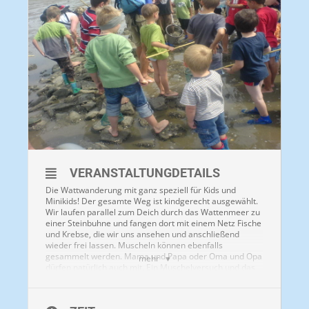
VERANSTALTUNGDETAILS
Die Wattwanderung mit ganz speziell für Kids und
Minikids! Der gesamte Weg ist kindgerecht ausgewählt.
Wir laufen parallel zum Deich durch das Wattenmeer zu
einer Steinbuhne und fangen dort mit einem Netz Fische
und Krebse, die wir uns ansehen und anschließend
wieder frei lassen. Muscheln können ebenfalls
gesammelt werden. Mama und Papa oder Oma und Opa
mehr
dürfen natürlich auch mit. Ein Muschelversuch und das
Ausgraben eines Wattwurms gehören ebenfalls zum
Programm.