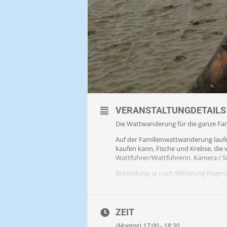
VERANSTALTUNGDETAILS
Die Wattwanderung für die ganze Famil
Auf der Familienwattwanderung lauf
kaufen kann, Fische und Krebse, die 
Wattführer/Wattführerin. Kamera / S
Bekleidung: je nach Witterung Rege
Wattführerhäuschen für € 4,- zum Mi
KEINE Gummistiefel.
Im Winter lange Hose, im Sommer id
ZEIT
Barfußlaufen wird aufgrund der Schn
(Montag) 17:00 - 18:30