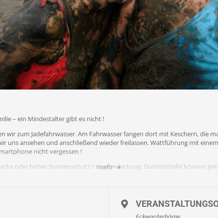
ie – ein Mindestalter gibt es nicht !
en wir zum Jadefahrwasser. Am Fahrwasser fangen dort mit Keschern, die m
wir uns ansehen und anschließend wieder freilassen. Wattführung mit einem
martphone nicht vergessen !
njacke oder hoher Sonnenschutz / Kopfbedeckung. Gummistiefel können ge
mehr
eten vorhanden. Bitte beachten Sie: Ab Temperaturen von ca. 25 Grad ver
ealerweise mit kurzer Hose und Beachies. Beachies ( Wattsocken ) können 
VERANSTALTUNGS
ittgefahr von Muscheln nicht empfohlen.
Eckwarderhörne