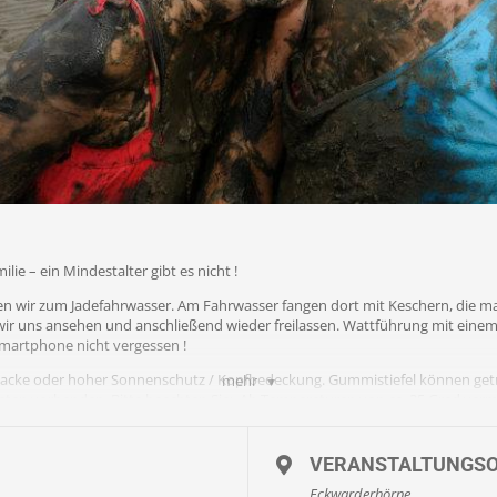
ie – ein Mindestalter gibt es nicht !
en wir zum Jadefahrwasser. Am Fahrwasser fangen dort mit Keschern, die m
wir uns ansehen und anschließend wieder freilassen. Wattführung mit einem
martphone nicht vergessen !
njacke oder hoher Sonnenschutz / Kopfbedeckung. Gummistiefel können ge
mehr
eten vorhanden. Bitte beachten Sie: Ab Temperaturen von ca. 25 Grad ver
ealerweise mit kurzer Hose und Beachies. Beachies ( Wattsocken ) können 
VERANSTALTUNGS
ittgefahr von Muscheln nicht empfohlen.
Eckwarderhörne