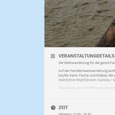
VERANSTALTUNGDETAILS
Die Wattwanderung für die ganze Famil
Auf der Familienwattwanderung lauf
kaufen kann, Fische und Krebse, die 
Wattführer/Wattführerin. Kamera / S
Bekleidung: je nach Witterung Rege
Wattführerhäuschen für € 4,- zum Mi
KEINE Gummistiefel.
Im Winter lange Hose, im Sommer id
ZEIT
Barfußlaufen wird aufgrund der Schn
(Montag) 15:00 - 16:30