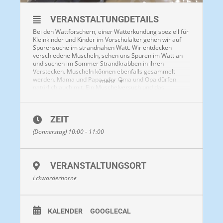
VERANSTALTUNGDETAILS
Bei den Wattforschern, einer Watterkundung speziell für
Kleinkinder und Kinder im Vorschulalter gehen wir auf
Spurensuche im strandnahen Watt. Wir entdecken
verschiedene Muscheln, sehen uns Spuren im Watt an
und suchen im Sommer Strandkrabben in ihren
Verstecken. Muscheln können ebenfalls gesammelt
werden. Mama und Papa oder Oma und Opa dürfen
mehr
natürlich auch mit. Ein Muschelversuch und das
Ausgraben eines Wattwurms gehören ebenfalls zum
Programm.
ZEIT
Bekleidung:
Im Winter lange Hose, im Sommer
(Donnerstag) 10:00 - 11:00
idealerweise mit kurzer Hose und Beachies®.
Beachies® (Wattsocken)
können am Treffpunkt
erworben werden. Im Winter lange Hose mit
VERANSTALTUNGSORT
Gummistiefeln. Gummistiefel können vor Ort
Eckwarderhörne
gemietet werden. Je nach Witterung Regenjacke oder
hoher Sonnenschutz / Kopfbedeckung.
KALENDER
GOOGLECAL
Dauer:
ca. 45-60 Minuten