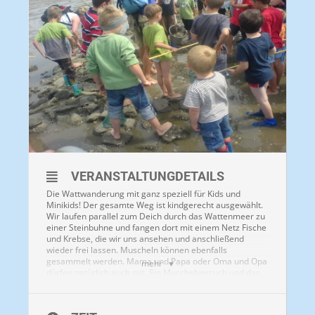
VERANSTALTUNGDETAILS
Die Wattwanderung mit ganz speziell für Kids und
Minikids! Der gesamte Weg ist kindgerecht ausgewählt.
Wir laufen parallel zum Deich durch das Wattenmeer zu
einer Steinbuhne und fangen dort mit einem Netz Fische
und Krebse, die wir uns ansehen und anschließend
wieder frei lassen. Muscheln können ebenfalls
gesammelt werden. Mama und Papa oder Oma und Opa
mehr
dürfen natürlich auch mit. Ein Muschelversuch und das
Ausgraben eines Wattwurms gehören ebenfalls zum
Programm.