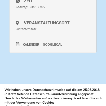
ZEIT
(Sonntag) 10:00 - 11:00
Bekleidung:
Im Winter lange Hose, im Sommer
idealerweise mit kurzer Hose und Beachies®.
Beachies® (Wattsocken)
können am Treffpunkt
VERANSTALTUNGSORT
erworben werden. Im Winter lange Hose mit
Eckwarderhörne
Gummistiefeln. Gummistiefel können vor Ort
gemietet werden. Je nach Witterung Regenjacke oder
KALENDER
GOOGLECAL
hoher Sonnenschutz / Kopfbedeckung.
Dauer:
ca. 60 Minuten
Strecke:
ca. 1 Kilometer
Preis:
Pro Person ab 3 Jahren 10 Euro, Kinder unter
drei Jahren frei
Hinweis
: Kinder unter 14 Jahren dürfen nur in
Wir haben unsere Datenschutzhinweise auf die am 25.05.2018
in Kraft tretende Datenschutz-Grundverordnung angepasst.
Begleitung eines Erziehungsberechtigten oder einer
Durch das Weitersurfen auf wattwanderung.de erklären Sie sich
anderen volljährigen Person teilnehmen.
mit der Verwendung von Cookies