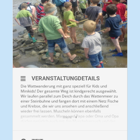
VERANSTALTUNGDETAILS
Die Wattwanderung mit ganz speziell für Kids und
Minikids! Der gesamte Weg ist kindgerecht ausgewählt.
Wir laufen parallel zum Deich durch das Wattenmeer zu
einer Steinbuhne und fangen dort mit einem Netz Fische
und Krebse, die wir uns ansehen und anschließend
wieder frei lassen. Muscheln können ebenfalls
gesammelt werden. Mama und Papa oder Oma und Opa
mehr
dürfen natürlich auch mit. Ein Muschelversuch und das
Ausgraben eines Wattwurms gehören ebenfalls zum
Programm.