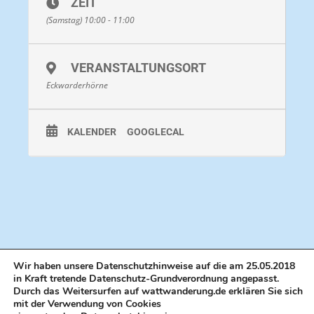
ZEIT
(Samstag) 10:00 - 11:00
Bekleidung:
Im Winter lange Hose, im Sommer
idealerweise mit kurzer Hose und Beachies®.
Beachies® (Wattsocken)
können am Treffpunkt
VERANSTALTUNGSORT
erworben werden. Im Winter lange Hose mit
Eckwarderhörne
Gummistiefeln. Gummistiefel können vor Ort
gemietet werden. Je nach Witterung Regenjacke oder
KALENDER
GOOGLECAL
hoher Sonnenschutz / Kopfbedeckung.
Dauer:
ca. 60 Minuten
Strecke:
ca. 1 Kilometer
Preis:
Pro Person ab 3 Jahren 10 Euro, Kinder unter
drei Jahren frei
Hinweis
: Kinder unter 14 Jahren dürfen nur in
Wir haben unsere Datenschutzhinweise auf die am 25.05.2018
in Kraft tretende Datenschutz-Grundverordnung angepasst.
Begleitung eines Erziehungsberechtigten oder einer
Durch das Weitersurfen auf wattwanderung.de erklären Sie sich
anderen volljährigen Person teilnehmen.
mit der Verwendung von Cookies