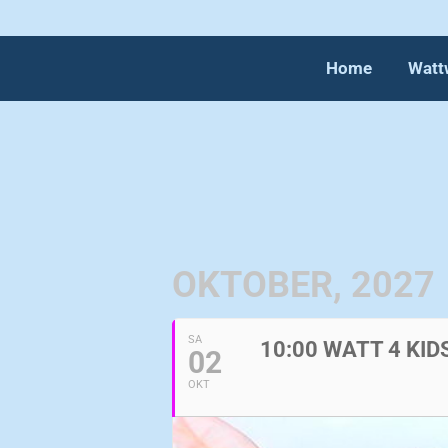
Home
Watt
Home
Watt
OKTOBER, 2027
SA
10:00 WATT 4 KI
02
OKT