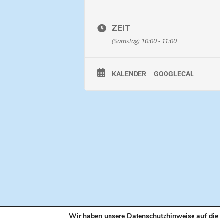
Bekleidung:
Im Winter lange Hos
werden. Im Winter lange Hose mit
ZEIT
Sonnenschutz / Kopfbedeckung.
(Samstag) 10:00 - 11:00
Dauer:
ca. 60 Minuten
Strecke:
ca. 1 Kilometer
KALENDER
GOOGLECAL
Preis:
Pro Person ab 3 Jahren 10 Eu
Hinweis
: Kinder unter 14 Jahren 
Wir haben unsere Datenschutzhinweise auf die 