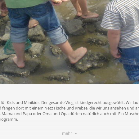
für Kids und Minikids! Der gesamte Weg ist kindgerecht ausgewählt. Wir lau
fangen dort mit einem Netz Fische und Krebse, die wir uns ansehen und an
 Mama und Papa oder Oma und Opa dürfen natürlich auch mit. Ein Musche
Programm.
mehr