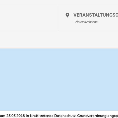
e, im Sommer idealerweise mit kurzer Hose und Beachies®.
Beachies® (Wat
 Gummistiefeln. Gummistiefel können vor Ort gemietet werden. Je nach Wi
VERANSTALTUNGS
Eckwarderhörne
ro, Kinder unter drei Jahren frei
dürfen nur in Begleitung eines Erziehungsberechtigten oder einer anderen vo
Hier
anmelden
oder SMS / WhatsApp / Anruf an 0171-3151155
am 25.05.2018 in Kraft tretende Datenschutz-Grundverordnung angep