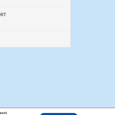
tsocken)
können am Treffpunkt erworben
tterung Regenjacke oder hoher
ORT
lljährigen Person teilnehmen.
asst.