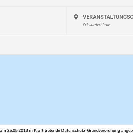
e, im Sommer idealerweise mit kurzer Hose und Beachies®.
Beachies® (Wat
 Gummistiefeln. Gummistiefel können vor Ort gemietet werden. Je nach Wi
VERANSTALTUNGS
Eckwarderhörne
o, Kinder unter drei Jahren frei
dürfen nur in Begleitung eines Erziehungsberechtigten oder einer anderen vo
Hier
anmelden
oder SMS / WhatsApp / Anruf an 0171-3151155
am 25.05.2018 in Kraft tretende Datenschutz-Grundverordnung angep