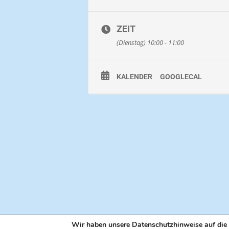
Bekleidung:
Im Winter lange Hos
werden. Im Winter lange Hose mit
ZEIT
Sonnenschutz / Kopfbedeckung.
(Dienstag) 10:00 - 11:00
Dauer:
ca. 60 Minuten
Strecke:
ca. 1 Kilometer
KALENDER
GOOGLECAL
Preis:
Pro Person ab 3 Jahren 8 Eur
Hinweis
: Kinder unter 14 Jahren 
Wir haben unsere Datenschutzhinweise auf die 