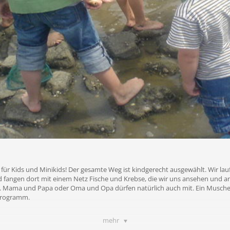
für Kids und Minikids! Der gesamte Weg ist kindgerecht ausgewählt. Wir lau
fangen dort mit einem Netz Fische und Krebse, die wir uns ansehen und an
 Mama und Papa oder Oma und Opa dürfen natürlich auch mit. Ein Musche
Programm.
mehr