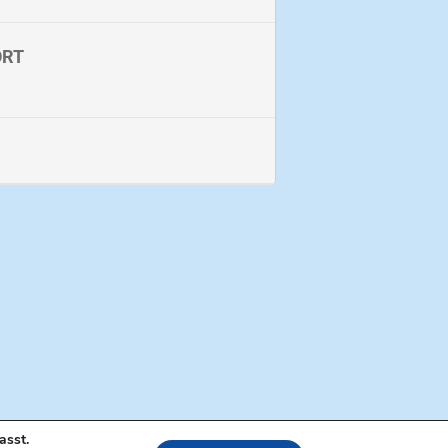
tsocken)
können am Treffpunkt erworben
tterung Regenjacke oder hoher
ORT
lljährigen Person teilnehmen.
asst.