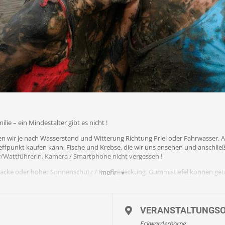
ie – ein Mindestalter gibt es nicht !
n wir je nach Wasserstand und Witterung Richtung Priel oder Fahrwasser. 
ffpunkt kaufen kann, Fische und Krebse, die wir uns ansehen und anschließ
r/Wattführerin. Kamera / Smartphone nicht vergessen !
njacke oder hoher Sonnenschutz / Kopfbedeckung. Gummistiefel können ge
mehr
eten vorhanden. Bitte beachten Sie: Ab Temperaturen von ca. 25 Grad ver
ealerweise mit kurzer Hose und Beachies. Beachies ( Wattsocken ) können 
VERANSTALTUNGS
ittgefahr von Muscheln nicht empfohlen.
Eckwarderhörne