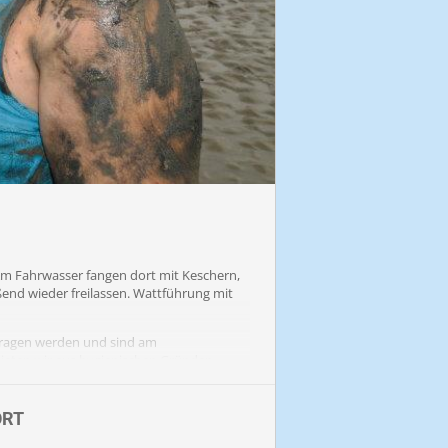
Am Fahrwasser fangen dort mit Keschern,
end wieder freilassen. Wattführung mit
tragen werden und sind am
mieten wir aus hygienischen Gründen
am Treffpunkt erworben werden.
ORT