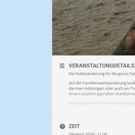
VERANSTALTUNGDETAILS
Die Wattwanderung für die ganze Famil
Auf der Familienwattwanderung laufe
die man mitbringen oder auch am Tre
einem staatlich geprüften Wattführe
Bekleidung: je nach Witterung Rege
Wattführerhäuschen für € 4,- zum Mi
KEINE Gummistiefel.
Im Winter lange Hose, im Sommer id
ZEIT
Barfußlaufen wird aufgrund der Schn
(Montag) 10:00 - 11:30