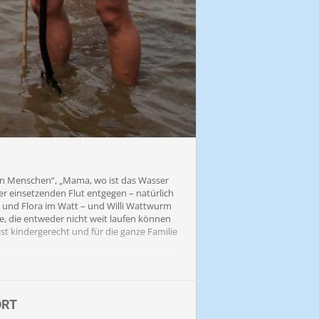
den Menschen“, „Mama, wo ist das Wasser
der einsetzenden Flut entgegen – natürlich
na und Flora im Watt – und Willi Wattwurm
e, die entweder nicht weit laufen können
t kindergerecht und für die ganze Familie
Kopfbedeckung. Gummistiefel können
ORT