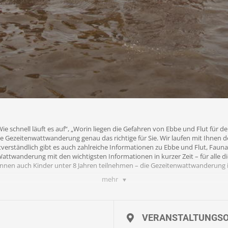
e schnell läuft es auf“, „Worin liegen die Gefahren von Ebbe und Flut für 
die Gezeitenwattwanderung genau das richtige für Sie. Wir laufen mit Ihnen 
stverständlich gibt es auch zahlreiche Informationen zu Ebbe und Flut, Fau
ttwanderung mit den wichtigsten Informationen in kurzer Zeit – für alle di
nen auch Kinder unter 8 Jahren teilnehmen – die Gezeitenwattwanderung is
mehr
auch lange Hose, je nach Witterung Regenjacke oder hoher Sonnenschutz / 
ete für € 4 pro Paar möglich.
s ( Wattsocken ) erworben werden, ebenso Eimer oder Kescher.
VERANSTALTUNGS