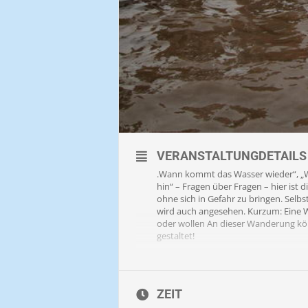
VERANSTALTUNGDETAILS
.Wann kommt das Wasser wieder“, „Wi
hin“ – Fragen über Fragen – hier ist 
ohne sich in Gefahr zu bringen. Selb
wird auch angesehen. Kurzum: Eine Wa
oder wollen An dieser Wanderung kön
gestaltet!
Bekleidung: kurze Hose, im Winter 
getragen werden. Auf Wunsch auch Mi
Ausrüstung: Vor Ort können Beachie
ZEIT