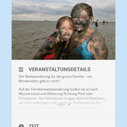
VERANSTALTUNGDETAILS
Die Wattwanderung für die ganze Familie – ein
Mindestalter gibt es nicht !
Auf der Familienwattwanderung laufen wir je nach
Wasserstand und Witterung Richtung Priel oder
Fahrwasser. Am Fahrwasser fangen dort mit Keschern,
die man mitbringen oder auch am Treffpunkt kaufen
mehr
kann, Fische und Krebse, die wir uns ansehen und
anschließend wieder freilassen. Wattführung mit einem
staatlich geprüften Wattführer/Wattführerin. Kamera /
Smartphone nicht vergessen !
ZEIT