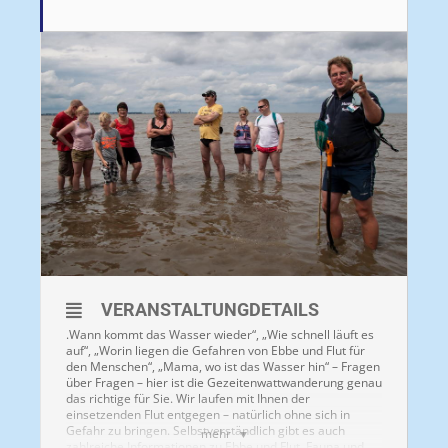
VERANSTALTUNGDETAILS
.Wann kommt das Wasser wieder“, „Wie schnell läuft es
auf“, „Worin liegen die Gefahren von Ebbe und Flut für
den Menschen“, „Mama, wo ist das Wasser hin“ – Fragen
über Fragen – hier ist die Gezeitenwattwanderung genau
das richtige für Sie. Wir laufen mit Ihnen der
einsetzenden Flut entgegen – natürlich ohne sich in
Gefahr zu bringen. Selbstverständlich gibt es auch
mehr
zahlreiche Informationen zu Ebbe und Flut, Fauna und