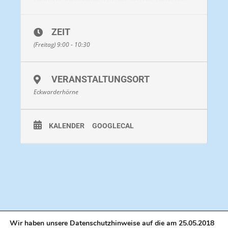
Flora im Watt – und Willi Wattwurm wird auch
angesehen. Kurzum: Eine Wattwanderung mit den
wichtigsten Informationen in kurzer Zeit – für alle die, die
ZEIT
entweder nicht weit laufen können oder wollen An dieser
Wanderung können auch Kinder unter 8 Jahren
(Freitag) 9:00 - 10:30
teilnehmen – die Gezeitenwattwanderung ist
kindergerecht und für die ganze Familie gestaltet!
Bekleidung: kurze Hose, im Winter auch lange Hose, je
VERANSTALTUNGSORT
nach Witterung Regenjacke oder hoher Sonnenschutz /
Kopfbedeckung. Gummistiefel können getragen werden.
Eckwarderhörne
Auf Wunsch auch Miete für € 4 pro Paar möglich.
Ausrüstung: Vor Ort können Beachies ( Wattsocken )
erworben werden, ebenso Eimer oder Kescher.
KALENDER
GOOGLECAL
Dauer: ca. 90 Minuten
Strecke: ca. 1,5 Kilometer
Preis: pro Person 12 Euro
Jetzt
anmelden
oder SMS / WhatsApp / Anruf an 0171-3151155
Wir haben unsere Datenschutzhinweise auf die am 25.05.2018